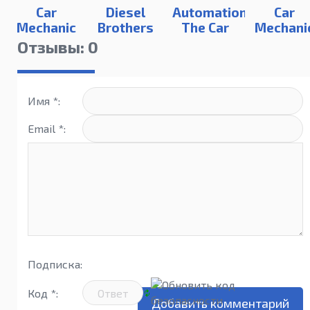
Car
Diesel
Automation
Car
Mechanic
Brothers
The Car
Mechani
Simulator
Truck
Company
Simulato
Отзывы: 0
2018
Building
Tycoon
2015
Simulator
Game
Имя *:
Email *:
Подписка:
Код *: