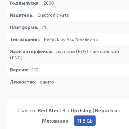
Год выпуска:
2008
Издатель:
Electronic Arts
Платформа:
PC
Тип издания:
RePack by R.G. Механики
Язык интерфейса:
русский (RUS) / английский
(ENG)
Версия:
1.12
Лекарство:
вшито
Скачать
Red Alert 3 + Uprising | Repack от
Механики
11,6 Gb