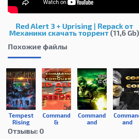
Red Alert 3 + Uprising | Repack от
Механики скачать торрент
(11,6 Gb
Похожие файлы
Tempest
Command
Command
Comman
Rising
&
and
and
Conquer:
Conquer 3
Conque
Отзывы: 0
Red Alert
Tiberium
Remaste