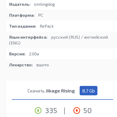
Издатель:
smilingdog
Платформа:
PC
Тип издания:
RePack
Язык интерфейса:
русский (RUS) / английский
(ENG)
Версия:
2.00a
Лекарство:
вшито
Скачать
Jikage Rising
8,7 Gb
335
|
50