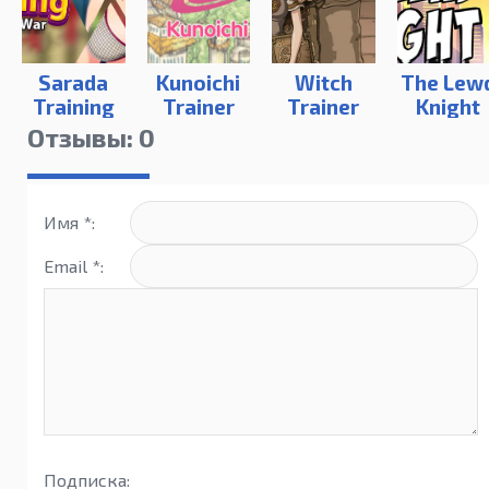
Sarada
Kunoichi
Witch
The Lew
Training
Trainer
Trainer
Knight
The Last
Отзывы: 0
War
Имя *:
Email *:
Подписка: