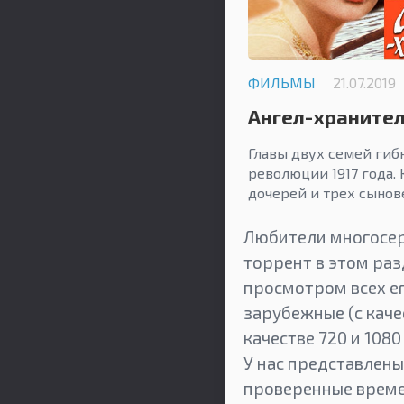
ФИЛЬМЫ
21.07.2019
Ангел-хранител
Главы двух семей гиб
революции 1917 года. 
дочерей и трех сынов
Любители многосер
торрент в этом ра
просмотром всех ег
зарубежные (с каче
качестве 720 и 1080
У нас представлены
проверенные време