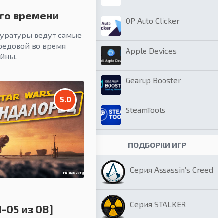
го времени
OP Auto Clicker
куратуры ведут самые
редовой во время
Apple Devices
йны.
Gearup Booster
5.0
SteamTools
ПОДБОРКИ ИГР
Серия Assassin’s Creed
Серия STALKER
-05 из 08]