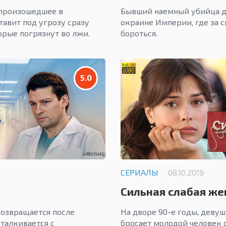
 произошедшее в
Бывший наемный убийца д
тавит под угрозу сразу
окраине Империи, где за 
орые погрязнут во лжи.
бороться.
5.0
СЕРИАЛЫ
08.10.2019
Сильная слабая же
возвращается после
На дворе 90-е годы, девуш
сталкивается с
бросает молодой человек с