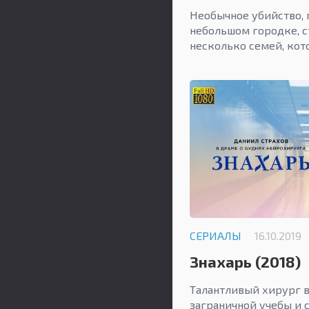
сезон)
Необычное убийство,
небольшом городке, с
несколько семей, кот
СЕРИАЛЫ
16.10.2019
Знахарь (2018)
Талантливый хирург 
заграничной учебы и 