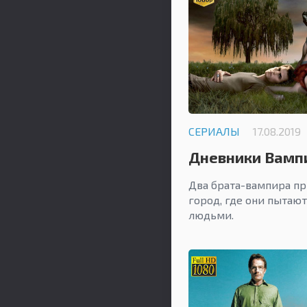
СЕРИАЛЫ
17.08.2019
Дневники Вампи
Два брата-вампира п
город, где они пытаю
людьми.