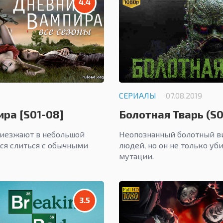
4.4
СЕРИАЛЫ
07.08.2019
ра [S01-08]
Болотная Тварь (S01
риезжают в небольшой
Неопознанный болотный ви
тся слиться с обычными
людей, но он не только уб
мутации.
3.5