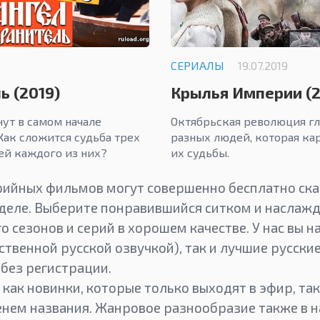
СЕРИАЛЫ
19.07.2019
ь (2019)
Крылья Империи (2
нут в самом начале
Октябрьская революция г
Как сложится судьба трех
разных людей, которая ка
ей каждого из них?
их судьбы.
ийных фильмов могут совершенно бесплатно ска
зделе. Выберите понравившийся ситком и наслаж
о сезонов и серий в хорошем качестве. У нас вы н
ственной русской озвучкой), так и лучшие русски
 без регистрации.
 как новинки, которые только выходят в эфир, так
нем названия. Жанровое разнообразие также в н