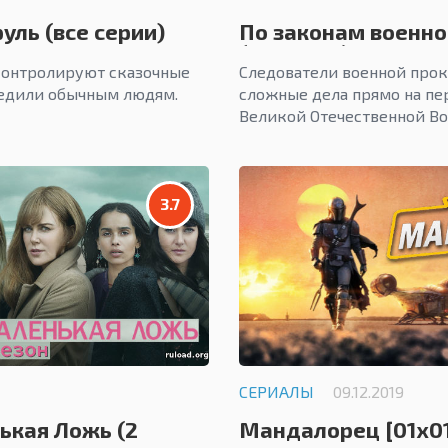
уль (все серии)
По законам военно
(сезон 1-7)
онтролируют сказочные
Следователи военной про
редили обычным людям.
сложные дела прямо на пе
Великой Отечественной Во
3.7
СЕРИАЛЫ
09.12.2019
ькая Ложь (2
Мандалорец [01x01