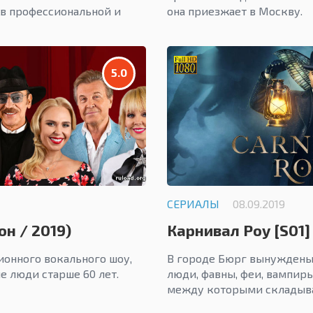
в профессиональной и
она приезжает в Москву.
5.0
СЕРИАЛЫ
08.09.2019
он / 2019)
Карнивал Роу [S01]
ионного вокального шоу,
В городе Бюрг вынуждены
е люди старше 60 лет.
люди, фавны, феи, вампиры
между которыми складыв
отношения.