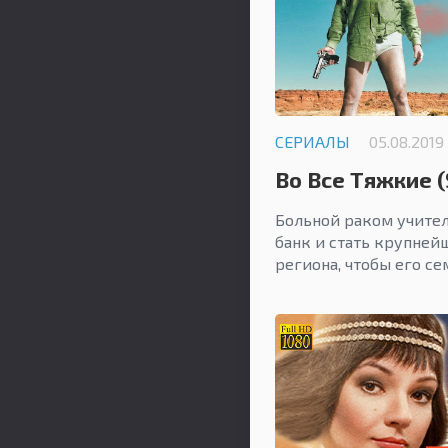
СЕРИАЛЫ
05.08.2019
Во Все Тяжкие (S
Больной раком учител
банк и стать крупне
региона, чтобы его се