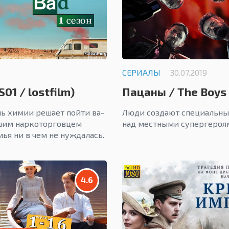
СЕРИАЛЫ
30.07.2019
01 / lostfilm)
Пацаны / The Boys 
ь химии решает пойти ва-
Люди создают специальны
йшим наркоторговцем
над местными супергероя
мья ни в чем не нуждалась.
4.6