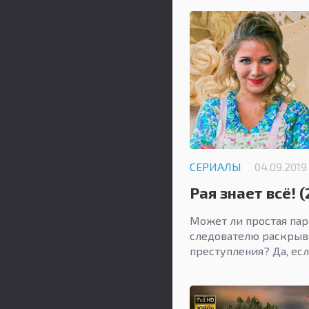
СЕРИАЛЫ
04.09.2019
Рая знает всё! (
Может ли простая па
следователю раскрыв
преступления? Да, есл