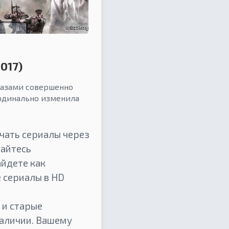
017)
лазами совершенно
рдинально изменила
чать сериалы через
дайтесь
айдете как
е сериалы в HD
 и старые
аличии. Вашему