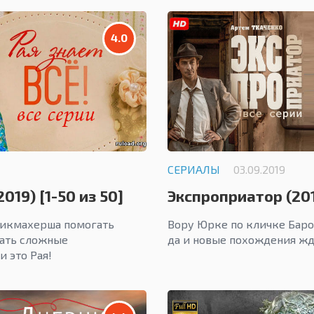
4.0
СЕРИАЛЫ
03.09.2019
2019) [1-50 из 50]
Экспроприатор (2019
рикмахерша помогать
Вору Юрке по кличке Барон
ать сложные
да и новые похождения жда
и это Рая!