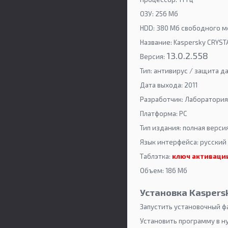
ОЗУ: 256 Мб
HDD: 380 Мб свободного м
Название: Kaspersky CRYST
13.0.2.558
Версия:
Тип: антивирус / защита д
Дата выхода: 2011
Разработчик: Лаборатория
Платформа: PC
Тип издания: полная верси
Язык интерфейса: русский
Таблэтка:
ключ активаци
Объем: 186 Мб
Установка Kaspersk
Запустить установочный ф
Установить программу в 