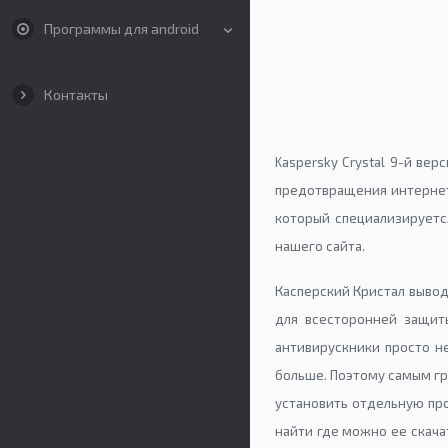
Программы для android
Контакты
Kaspersky Crystal 9-й ве
предотвращения интернет
который специализируетс
нашего сайта.
Касперский Кристал вывод
для всесторонней защит
антивирускники просто не
больше. Поэтому самым г
установить отдельную про
найти где можно ее скача