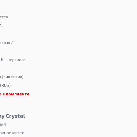
еста
AL
анных /
 Касперского
я (лицензия)
 (RUS)
и в комплекте
y Crystal
айл
нужное место