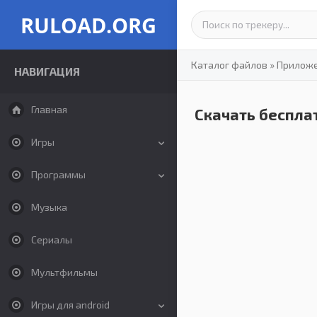
RULOAD.ORG
Каталог файлов
»
Прилож
НАВИГАЦИЯ
Главная
Скачать бесплат
Игры
Программы
Музыка
Сериалы
Мультфильмы
Игры для android