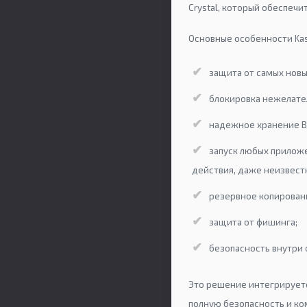
Crystal, который обеспечи
Основные особенности Kasp
защита от самых новы
блокировка нежелате
надежное хранение В
запуск любых прилож
действия, даже неизвест
резервное копирован
защита от фишинга;
безопасность внутри 
Это решение интегрируетс
полную безопасность и ком