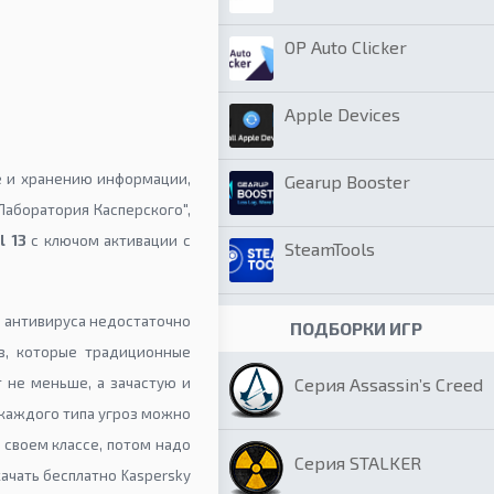
OP Auto Clicker
Apple Devices
те и хранению информации,
Gearup Booster
аборатория Касперского",
l 13
с ключом активации с
SteamTools
о антивируса недостаточно
ПОДБОРКИ ИГР
з, которые традиционные
т не меньше, а зачастую и
Серия Assassin’s Creed
каждого типа угроз можно
 своем классе, потом надо
Серия STALKER
ачать бесплатно Kaspersky