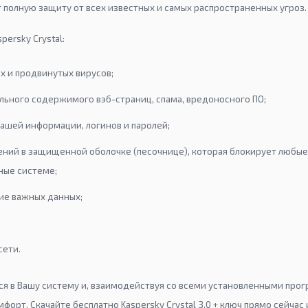
т полную защиту от всех известных и самых распространенных угроз.
ersky Crystal:
х и продвинутых вирусов;
льного содержимого вэб-страниц, спама, вредоносного ПО;
ашей информации, логинов и паролей;
ений в защищенной оболочке (песочнице), которая блокирует любы
ные системе;
ие важных данных;
сети.
я в Вашу систему и, взаимодействуя со всеми установленными про
форт. Скачайте бесплатно Kaspersky Crystal 3.0 + ключ прямо сейчас 