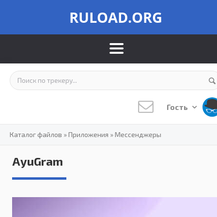
RULOAD.ORG
Гость
Каталог файлов
»
Приложения
»
Мессенджеры
AyuGram