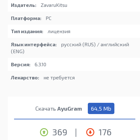
Издатель:
ZavaruKitsu
Платформа:
PC
Тип издания:
лицензия
Язык интерфейса:
русский (RUS) / английский
(ENG)
Версия:
6.3.10
Лекарство:
не требуется
Скачать
AyuGram
64,5 Mb
369
|
176