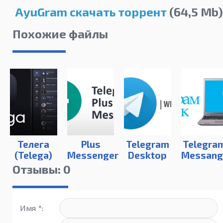
AyuGram скачать торрент
(64,5 Mb)
Похожие файлы
Телега
Plus
Telegram
Telegra
(Telega)
Messenger
Desktop
Messang
для
для
Отзывы: 0
компьютера
компьют
Имя *: