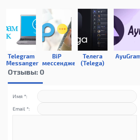
Telegram
BiP
Телега
AyuGra
Messanger
мессенджер
(Telega)
для
Отзывы: 0
компьютера
Имя *:
Email *: