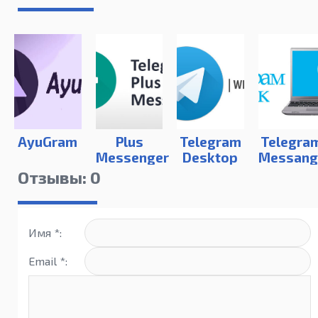
AyuGram
Plus
Telegram
Telegra
Messenger
Desktop
Messang
для
для
Отзывы: 0
компьютера
компьют
Имя *:
Email *: