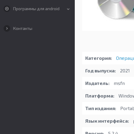
Программы для android
Контакты
Категория:
Операц
Год выпуска:
2021
Издатель:
msfn
Платформа:
Windo
Тип издания:
Porta
Язык интерфейса:
Версия:
5.2.4