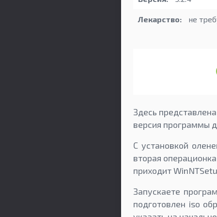
Лекарство:
не треб
Здесь представлена
версия программы д
С установкой олене
вторая операционка
приходит WinNTSetu
Запускаете програ
подготовлен iso об
указать на начально