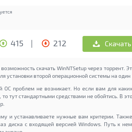
уется
415
|
212
Скачать
 возможность скачать WinNTSetup через торрент. Эт
ля установки второй операционной системы на один
й ОС проблем не возникает. Но если вам для каки
, то тут стандартными средствами не обойтись. В эт
p.
мму и устанавливаете нужные вам критерии. Также
раз диска с входящей версией Windows. Путь к не
м экране.