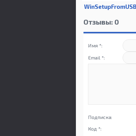
WinSetupFromUS
Отзывы: 0
Имя *:
Email *:
Подписка:
Код *: