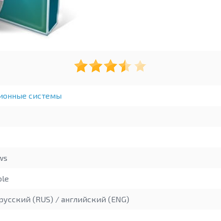
ионные системы
ws
ble
русский (RUS) / английский (ENG)