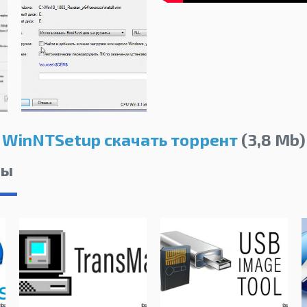
WinNTSetup скачать торрент
(3,8 Mb)
лы