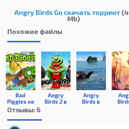
Angry Birds Go скачать торрент
(4
Mb)
Похожие файлы
Bad
Angry
Angry
Ang
Piggies на
Birds 2 в
Birds в
Bird
ПК
Кино
кино
Отзывы: 6
(2019)
(2016)