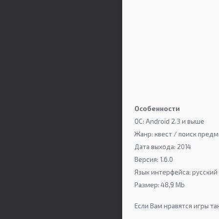
Особенности
ОС: Android 2.3 и выше
Жанр: квест / поиск пред
Дата выхода: 2014
Версия: 1.6.0
Язык интерфейса: русский
Размер: 48,9 Mb
Если Вам нравятся игры т