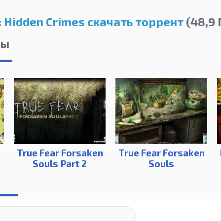
: Hidden Crimes скачать торрент
(48,9 
лы
True Fear Forsaken
True Fear Forsaken
Souls Part 2
Souls