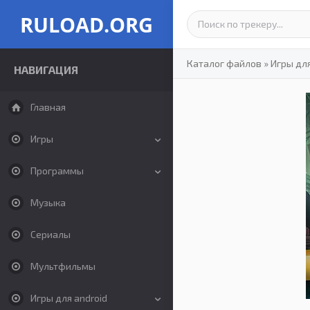
RULOAD.ORG
Каталог файлов
»
Игры для
НАВИГАЦИЯ
Главная
Игры
Программы
Музыка
Сериалы
Мультфильмы
Игры для android