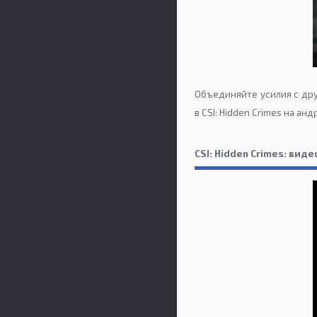
Объединяйте усилия с дру
в CSI: Hidden Crimes на ан
CSI: Hidden Crimes: вид