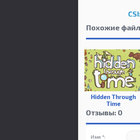
CSI
Похожие фай
Hidden Through
Time
Отзывы: 0
Имя *: