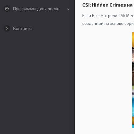
CSI: Hidden Crimes на
Программы для android
Если Вы смотрели CSI: Мес
созданный на основе сери
Контакты