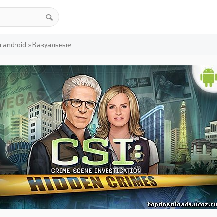
 android
»
Казуальные