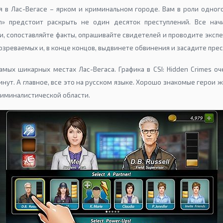
я в Лас-Вегасе – ярком и криминальном городе. Вам в роли одного
ion» предстоит раскрыть не один десяток преступлений. Все на
и, сопоставляйте факты, опрашивайте свидетелей и проводите экспе
зреваемых и, в конце концов, выдвинете обвинения и засадите прес
мых шикарных местах Лас-Вегаса. Графика в CSI: Hidden Crimes о
нут. А главное, все это на русском языке. Хорошо знакомые герои 
риминалистической области.