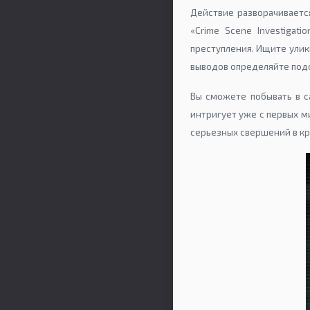
Действие разворачиваетс
«Crime Scene Investigat
преступления. Ищите улик
выводов определяйте подо
Вы сможете побывать в са
интригует уже с первых ми
серьезных свершений в к