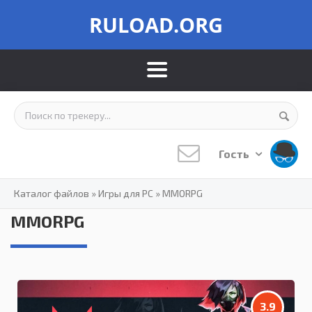
RULOAD.ORG
Гость
Каталог файлов
»
Игры для PC
»
MMORPG
MMORPG
3.9