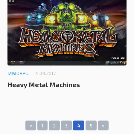
0.0
MMORPG
15.04.2017
Heavy Metal Machines
«
1
2
3
4
5
»