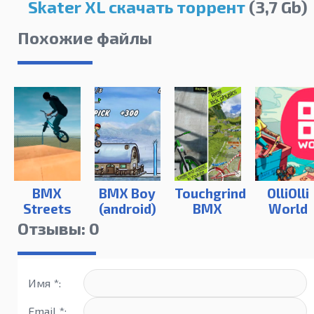
Skater XL скачать торрент
(3,7 Gb)
Похожие файлы
BMX
BMX Boy
Touchgrind
OlliOlli
Streets
(android)
BMX
World
PIPE
Отзывы: 0
Имя *:
Email *: