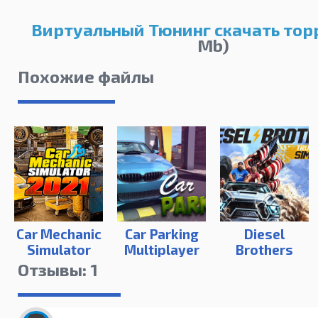
Виртуальный Тюнинг скачать тор
Mb)
Похожие файлы
Car Mechanic
Car Parking
Diesel
Simulator
Multiplayer
Brothers
2021
на ПК
Truck
Отзывы: 1
Building
Simulator