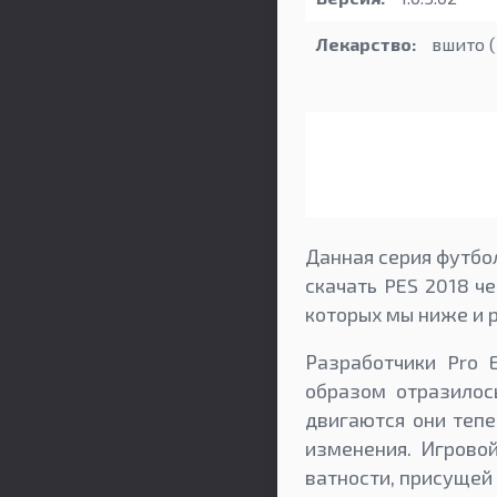
Лекарство:
вшито (
Данная серия футбо
скачать PES 2018 ч
которых мы ниже и 
Разработчики Pro 
образом отразилос
двигаются они теп
изменения. Игрово
ватности, присущей