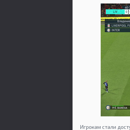
Игрокам стали дост