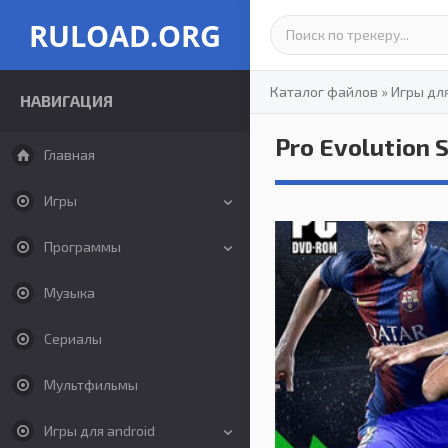
RULOAD.ORG
Каталог файлов
»
Игры дл
НАВИГАЦИЯ
Pro Evolution S
Главная
Игры
Программы
Музыка
Сериалы
Мультфильмы
Игры для android