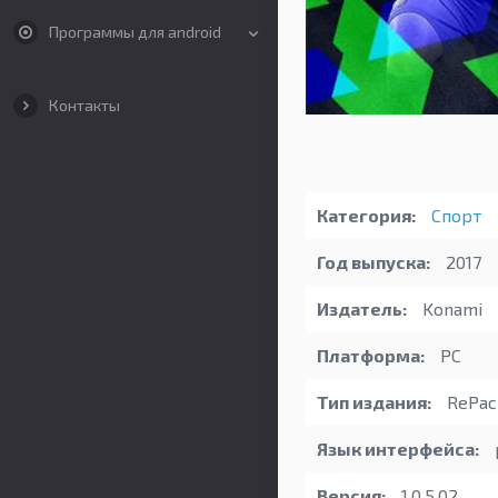
Программы для android
Контакты
Категория:
Спорт
Год выпуска:
2017
Издатель:
Konami
Платформа:
PC
Тип издания:
RePack
Язык интерфейса:
Версия:
1.0.5.02