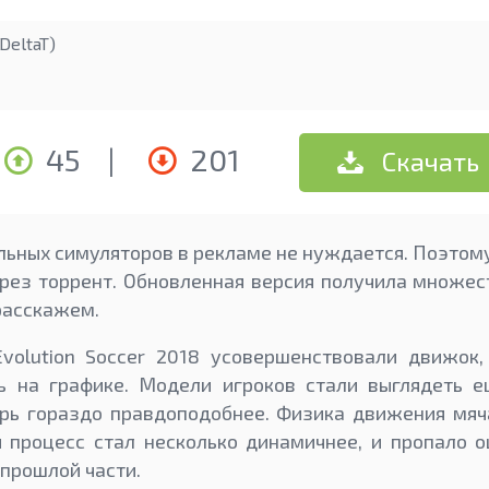
DeltaT)
45
|
201
Скачать
льных симуляторов в рекламе не нуждается. Поэтом
ерез торрент. Обновленная версия получила множес
расскажем.
Evolution Soccer 2018 усовершенствовали движок,
ь на графике. Модели игроков стали выглядеть е
ерь гораздо правдоподобнее. Физика движения мяч
й процесс стал несколько динамичнее, и пропало 
 прошлой части.