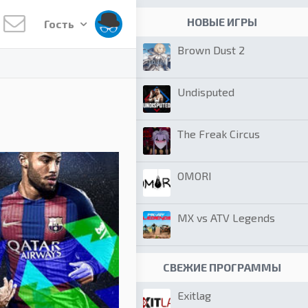
НОВЫЕ ИГРЫ
Гость
Brown Dust 2
Undisputed
The Freak Circus
OMORI
MX vs ATV Legends
СВЕЖИЕ ПРОГРАММЫ
Exitlag