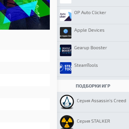
OP Auto Clicker
Apple Devices
Gearup Booster
SteamTools
ПОДБОРКИ ИГР
Серия Assassin’s Creed
Серия STALKER