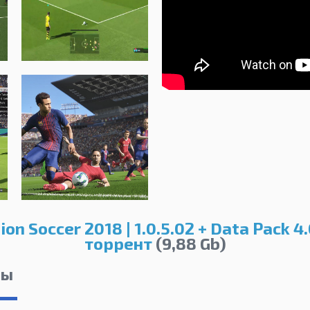
ion Soccer 2018 | 1.0.5.02 + Data Pack 4
торрент
(9,88 Gb)
лы