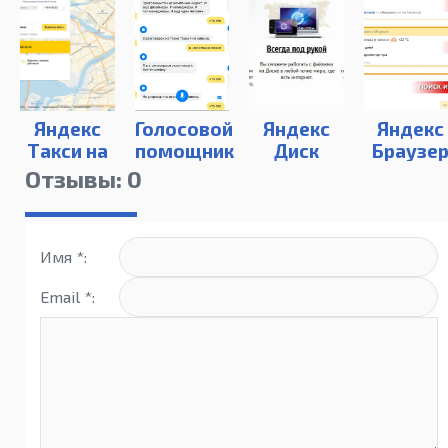
Яндекс
Голосовой
Яндекс
Яндекс
Такси на
помощник
Диск
Браузе
компьютер
Алиса на
15
Отзывы: 0
ПК
Имя *:
Email *: